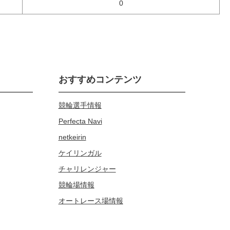
0
おすすめコンテンツ
競輪選手情報
Perfecta Navi
netkeirin
ケイリンガル
チャリレンジャー
競輪場情報
オートレース場情報