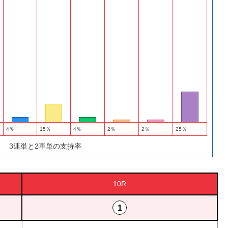
4％
15％
4％
2％
2％
25％
3連単と2車単の支持率
10R
1