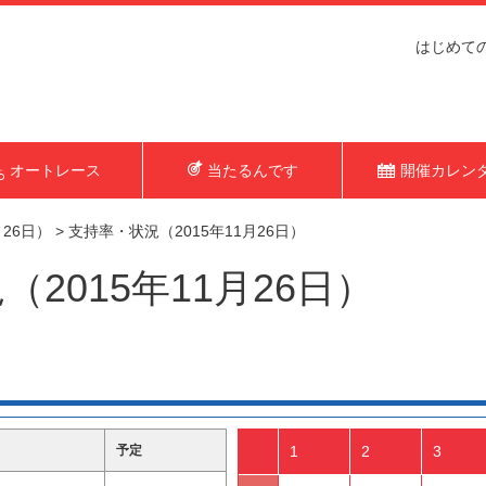
はじめて
オートレース
当たるんです
開催カレン
月26日）
>
支持率・状況（2015年11月26日）
2015年11月26日）
予定
1
2
3