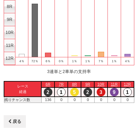
8R
9R
10R
11R
12R
4％
72％
6％
0％
1％
1％
7％
1％
4％
3連単と2車単の支持率
6R
7R
8R
9R
10R
11R
12R
レース
経過
2
1
5
2
3
9
1
残りチャンス数
136
0
0
0
0
0
0
戻る