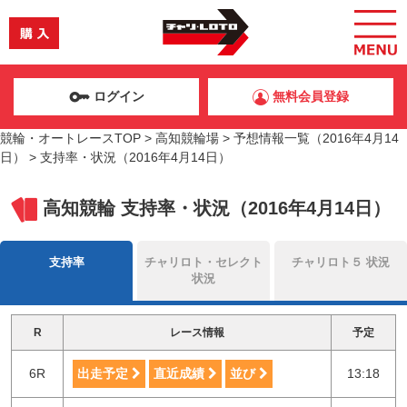
ログイン
無料会員登録
競輪・オートレースTOP
>
高知競輪場
>
予想情報一覧（2016年4月14
日）
>
支持率・状況（2016年4月14日）
高知競輪 支持率・状況（2016年4月14日）
支持率
チャリロト・セレクト
チャリロト５ 状況
状況
R
レース情報
予定
6R
出走予定
直近成績
並び
13:18