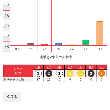
3R
4R
5R
6R
7R
35％
4％
2％
4％
1％
9％
41％
3連単と2車単の支持率
1R
2R
3R
4R
5R
6R
7R
レース
経過
1
2
1
5
5
2
7
残りチャンス数
37
12
0
0
0
0
0
戻る