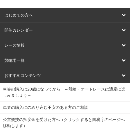
はじめての方へ
はじめての方へ
開催カレンダー
競輪
レース情報
オートレース
レース予想
競輪場一覧
競輪くじ
レース結果
北日本
函館競輪場
青森競輪場
いわき平競輪場
おすすめコンテンツ
車券の購入は20歳になってから ～競輪・オートレースは適度に楽
Dokanto!
キャリーオーバー一覧
関
競輪選手情報
弥彦競輪場
前橋競輪場
取手競輪場
宇都宮競輪場
しみましょう～
東
大宮競輪場
西武園競輪場
京王閣競輪場
立川競輪場
チャリロトプラザ
Perfecta Navi
車券の購入にのめり込む不安のある方のご相談
南
松戸競輪場
千葉競輪場
川崎競輪場
平塚競輪場
公営競技の払戻金を受けた方へ（クリックすると国税庁のページへ
netkeirin
関
移動します）
小田原競輪場
伊東競輪場
静岡競輪場
東