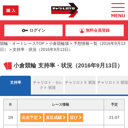
ログイン
無料会員登録
競輪・オートレースTOP
>
小倉競輪場
>
予想情報一覧（2016年9月13
日）
>
支持率・状況（2016年9月13日）
小倉競輪 支持率・状況（2016年9月13日）
支持率
チャリロト・セレ
チャリロト５ 状況
チャリロト３ 状況
クト 状況
R
レース情報
予定
1R
出走予定
直近成績
並び
21:07