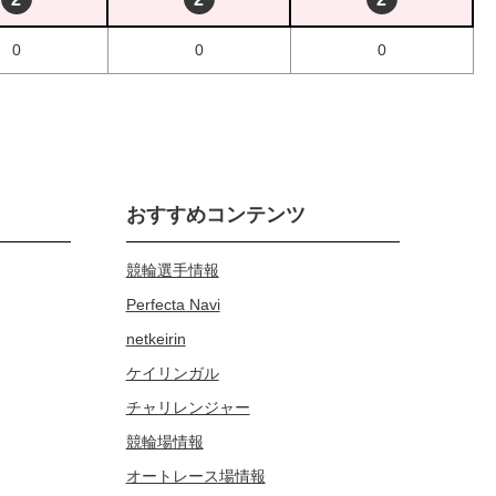
0
0
0
おすすめコンテンツ
競輪選手情報
Perfecta Navi
netkeirin
ケイリンガル
チャリレンジャー
競輪場情報
オートレース場情報