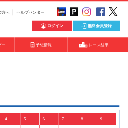
の方へ
ヘルプセンター
ログイン
無料会員登録
ダー
予想情報
レース結果
4
5
6
7
8
9