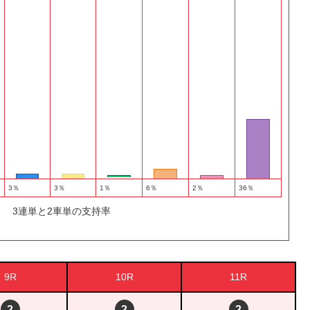
3％
3％
1％
6％
2％
36％
3連単と2車単の支持率
9R
10R
11R
2
2
2