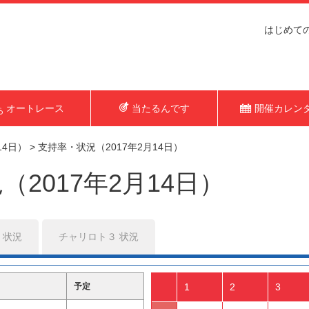
はじめて
オートレース
当たるんです
開催カレン
14日）
>
支持率・状況（2017年2月14日）
2017年2月14日）
 状況
チャリロト３ 状況
予定
1
2
3