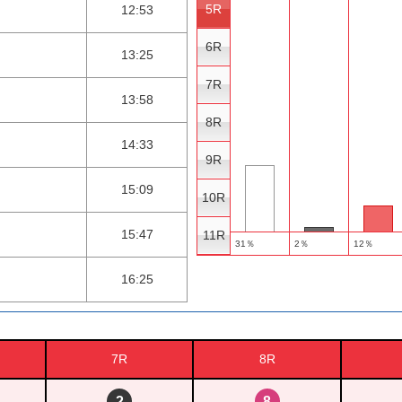
5R
12:53
6R
13:25
7R
13:58
8R
14:33
9R
15:09
10R
15:47
11R
31％
2％
12％
16:25
7R
8R
2
8