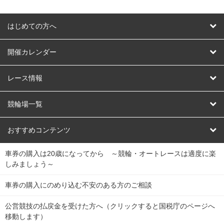
はじめての方へ
はじめての方へ
開催カレンダー
競輪
レース情報
オートレース
レース予想
競輪場一覧
競輪くじ
レース結果
北日本
函館競輪場
青森競輪場
いわき平競輪場
おすすめコンテンツ
車券の購入は20歳になってから ～競輪・オートレースは適度に楽
Dokanto!
キャリーオーバー一覧
関
競輪選手情報
弥彦競輪場
前橋競輪場
取手競輪場
宇都宮競輪場
しみましょう～
東
大宮競輪場
西武園競輪場
京王閣競輪場
立川競輪場
チャリロトプラザ
Perfecta Navi
車券の購入にのめり込む不安のある方のご相談
南
松戸競輪場
千葉競輪場
川崎競輪場
平塚競輪場
公営競技の払戻金を受けた方へ（クリックすると国税庁のページへ
netkeirin
関
移動します）
小田原競輪場
伊東競輪場
静岡競輪場
東