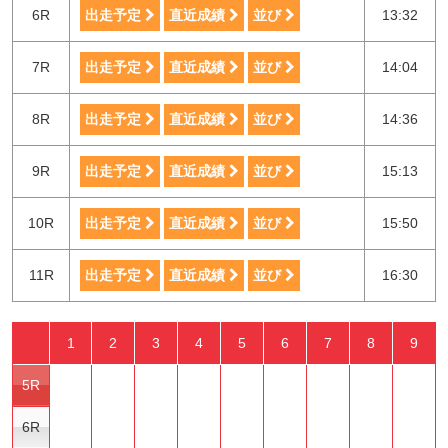
6R
出走予定
直近成績
並び
13:32
7R
出走予定
直近成績
並び
14:04
8R
出走予定
直近成績
並び
14:36
9R
出走予定
直近成績
並び
15:13
10R
出走予定
直近成績
並び
15:50
11R
出走予定
直近成績
並び
16:30
1
2
3
4
5
6
7
8
9
5R
6R