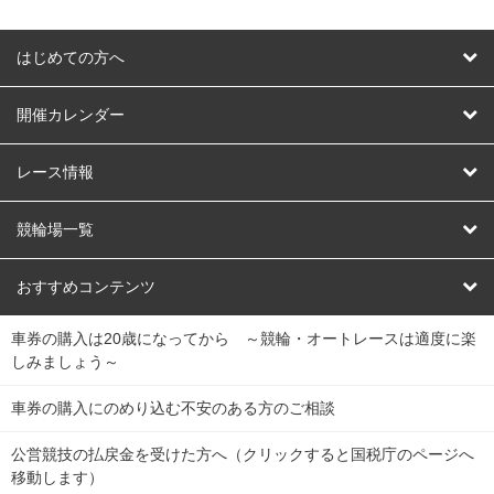
はじめての方へ
はじめての方へ
開催カレンダー
競輪
レース情報
オートレース
レース予想
競輪場一覧
競輪くじ
レース結果
北日本
函館競輪場
青森競輪場
いわき平競輪場
おすすめコンテンツ
車券の購入は20歳になってから ～競輪・オートレースは適度に楽
Dokanto!
キャリーオーバー一覧
関
競輪選手情報
弥彦競輪場
前橋競輪場
取手競輪場
宇都宮競輪場
しみましょう～
東
大宮競輪場
西武園競輪場
京王閣競輪場
立川競輪場
チャリロトプラザ
Perfecta Navi
車券の購入にのめり込む不安のある方のご相談
南
松戸競輪場
千葉競輪場
川崎競輪場
平塚競輪場
公営競技の払戻金を受けた方へ（クリックすると国税庁のページへ
netkeirin
関
移動します）
小田原競輪場
伊東競輪場
静岡競輪場
東