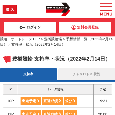
ログイン
無料会員登録
競輪・オートレースTOP
>
豊橋競輪場
>
予想情報一覧（2022年2月14
日）
>
支持率・状況（2022年2月14日）
豊橋競輪 支持率・状況（2022年2月14日）
支持率
チャリロト３ 状況
R
レース情報
予定
10R
出走予定
直近成績
並び
19:31
11R
出走予定
直近成績
並び
20:00