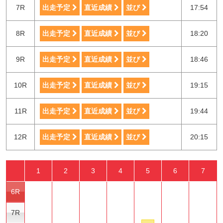
7R
出走予定
直近成績
並び
17:54
8R
出走予定
直近成績
並び
18:20
9R
出走予定
直近成績
並び
18:46
10R
出走予定
直近成績
並び
19:15
11R
出走予定
直近成績
並び
19:44
12R
出走予定
直近成績
並び
20:15
1
2
3
4
5
6
7
6R
7R