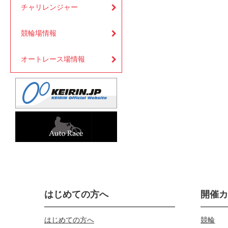
チャリレンジャー
競輪場情報
オートレース場情報
はじめての方へ
開催
はじめての方へ
競輪