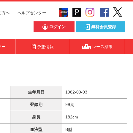
の方へ
ヘルプセンター
ログイン
無料会員登録
ダー
予想情報
レース結果
生年月日
1982-09-03
登録期
99期
身長
182cm
血液型
B型