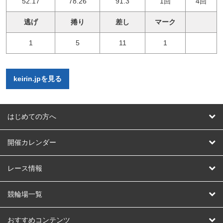
52.17
78.26
91.3
1回
4回
逃げ
捲り
差し
マーク
1
5
11
1
keirin.jpを見る
はじめての方へ
はじめての方へ
開催カレンダー
競輪
レース情報
オートレース
レース予想
競輪場一覧
競輪くじ
レース結果
北日本
函館競輪場
青森競輪場
いわき平競輪場
おすすめコンテンツ