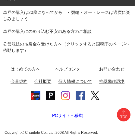
車券の購入は20歳になってから ～競輪・オートレースは適度に楽
Dokanto!
キャリーオーバー一覧
関
競輪選手情報
弥彦競輪場
前橋競輪場
取手競輪場
宇都宮競輪場
しみましょう～
東
大宮競輪場
西武園競輪場
京王閣競輪場
立川競輪場
チャリロトプラザ
Perfecta Navi
車券の購入にのめり込む不安のある方のご相談
南
松戸競輪場
千葉競輪場
川崎競輪場
平塚競輪場
公営競技の払戻金を受けた方へ（クリックすると国税庁のページへ
netkeirin
関
移動します）
小田原競輪場
伊東競輪場
静岡競輪場
東
ケイリンガル
中
名古屋競輪場
岐阜競輪場
大垣競輪場
豊橋競輪場
はじめての方へ
ヘルプセンター
お問い合わせ
部
チャリレンジャー
富山競輪場
松阪競輪場
四日市競輪場
会員規約
会社概要
個人情報について
推奨動作環境
競輪場情報
近
福井競輪場
奈良競輪場
向日町競輪場
和歌山競輪場
畿
岸和田競輪場
オートレース場情報
PCサイトへ移動
中国
玉野競輪場
広島競輪場
防府競輪場
Copyright © Chariloto Co., Ltd. 2008 All Rights Reserved.