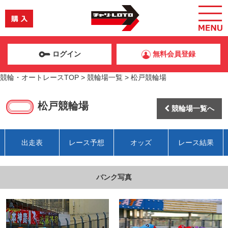
ログイン
無料会員登録
競輪・オートレースTOP
>
競輪場一覧
>
松戸競輪場
松戸競輪場
競輪場一覧へ
出走表
レース予想
オッズ
レース結果
バンク写真