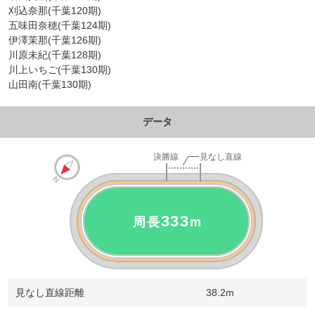
刈込奈那(千葉120期)
五味田奈穂(千葉124期)
伊澤茉那(千葉126期)
川原未紀(千葉128期)
川上いちご(千葉130期)
山田南(千葉130期)
データ
333
周長
m
見なし直線距離
38.2m