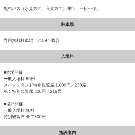
無料バス（氷見方面、入善方面）運行、一日一便。
駐車場
専用無料駐車場 2159台収容
入場料
■本場開催
一般入場料:50円
メインスタンド特別観覧席:1,000円／238席
第１特別観覧席:800円／215席
■場外開催
一般入場料:無料
特別観覧席:全て500円
施設案内