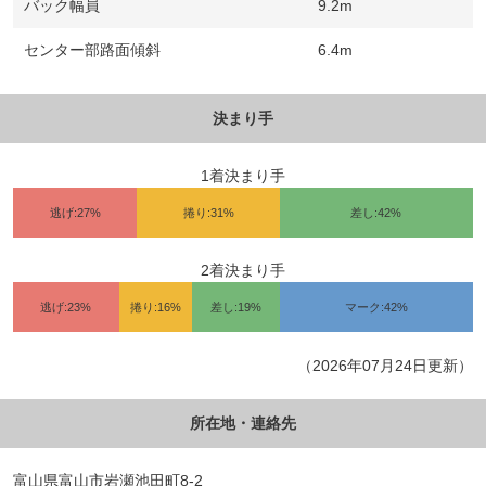
バック幅員
9.2m
センター部路面傾斜
6.4m
決まり手
1着決まり手
逃げ:27%
捲り:31%
差し:42%
2着決まり手
逃げ:23%
捲り:16%
差し:19%
マーク:42%
（2026年07月24日更新）
所在地・連絡先
富山県富山市岩瀬池田町8-2