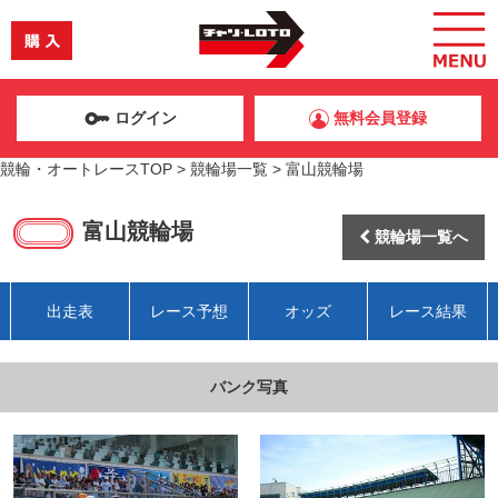
ログイン
無料会員登録
競輪・オートレースTOP
>
競輪場一覧
>
富山競輪場
富山競輪場
競輪場一覧へ
出走表
レース予想
オッズ
レース結果
バンク写真