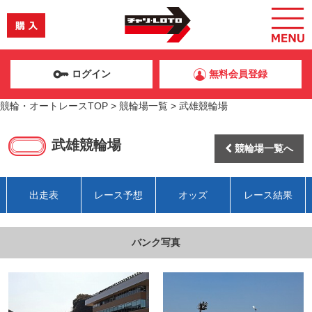
ログイン
無料会員登録
競輪・オートレースTOP
>
競輪場一覧
>
武雄競輪場
武雄競輪場
競輪場一覧へ
出走表
レース予想
オッズ
レース結果
バンク写真