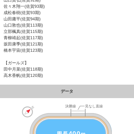
山口貴弘(佐賀92期)
佐々木翔一(佐賀93期)
成松春樹(佐賀93期)
山田庸平(佐賀94期)
山口敦也(佐賀113期)
立部楓真(佐賀115期)
青柳靖起(佐賀117期)
坂田康季(佐賀121期)
橋本宇宙(佐賀123期)
【ガールズ】
田中月菜(佐賀118期)
高木香帆(佐賀120期)
データ
400