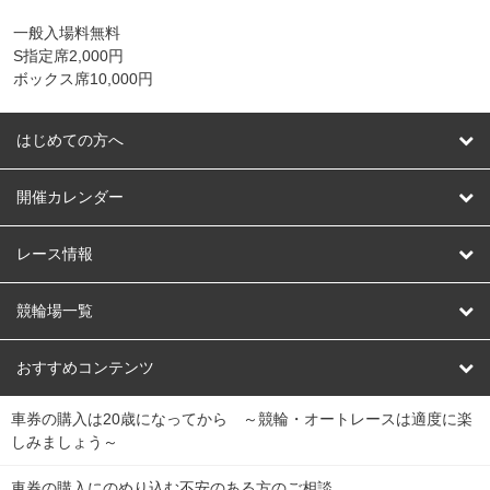
一般入場料無料
S指定席2,000円
ボックス席10,000円
はじめての方へ
はじめての方へ
開催カレンダー
競輪
レース情報
オートレース
レース予想
競輪場一覧
競輪くじ
レース結果
北日本
函館競輪場
青森競輪場
いわき平競輪場
おすすめコンテンツ
車券の購入は20歳になってから ～競輪・オートレースは適度に楽
Dokanto!
キャリーオーバー一覧
関
競輪選手情報
弥彦競輪場
前橋競輪場
取手競輪場
宇都宮競輪場
しみましょう～
東
大宮競輪場
西武園競輪場
京王閣競輪場
立川競輪場
チャリロトプラザ
Perfecta Navi
車券の購入にのめり込む不安のある方のご相談