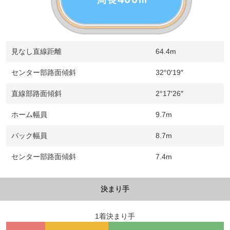
周長
m
見なし直線距離
64.4m
センター部路面傾斜
32°0′19″
直線部路面傾斜
2°17′26″
ホーム幅員
9.7m
バック幅員
8.7m
センター部路面傾斜
7.4m
決まり手
1着決まり手