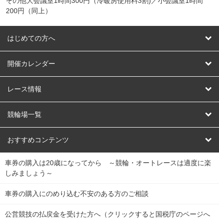
その他大会議室1時間300円（冷暖房使用料3割)／小会議室1時間
200円（同上）
はじめての方へ
はじめての方へ
開催カレンダー
競輪
レース情報
オートレース
レース予想
競輪場一覧
競輪くじ
レース結果
北日本
函館競輪場
青森競輪場
いわき平競輪場
おすすめコンテンツ
車券の購入は20歳になってから ～競輪・オートレースは適度に楽
Dokanto!
キャリーオーバー一覧
関
競輪選手情報
弥彦競輪場
前橋競輪場
取手競輪場
宇都宮競輪場
しみましょう～
東
大宮競輪場
西武園競輪場
京王閣競輪場
立川競輪場
チャリロトプラザ
Perfecta Navi
車券の購入にのめり込む不安のある方のご相談
南
松戸競輪場
千葉競輪場
川崎競輪場
平塚競輪場
公営競技の払戻金を受けた方へ（クリックすると国税庁のページへ
netkeirin
関