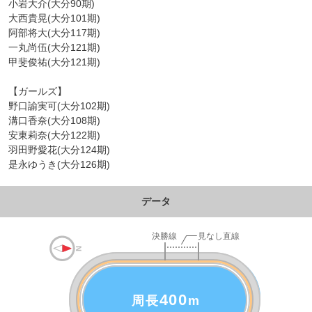
小岩大介(大分90期)
大西貴晃(大分101期)
阿部将大(大分117期)
一丸尚伍(大分121期)
甲斐俊祐(大分121期)
【ガールズ】
野口諭実可(大分102期)
溝口香奈(大分108期)
安東莉奈(大分122期)
羽田野愛花(大分124期)
是永ゆうき(大分126期)
データ
400
周長
m