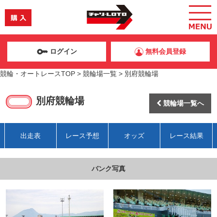
ログイン
無料会員登録
競輪・オートレースTOP
>
競輪場一覧
>
別府競輪場
別府競輪場
競輪場一覧へ
出走表
レース予想
オッズ
レース結果
バンク写真