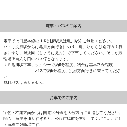
電車・バスのご案内
電車では日豊本線のＪＲ別府駅又は亀川駅をご利用ください。
バスは別府駅からは亀川方面行きにのり、亀川駅からは別府方面行
きに乗り、照波園（しょうはえん）で下車してください。そこが競
輪場正面入り口のバス停となります。
ＪＲ亀川駅下車、タクシーで約5分程度、料金は基本料金程度
バスで約5分程度、別府方面行きに乗ってくださ
い
無料バスはありません。
お車でのご案内
宇佐・杵築方面からは国道10号線を大分方面に直進してください。
関の江海岸を通りすぎると、公設市場前を右折してください。約1
ｋｍ程で競輪場です。