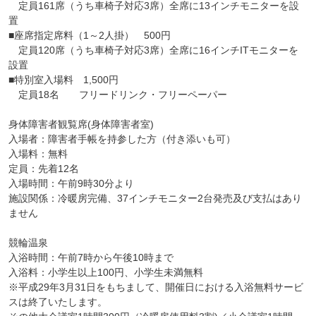
定員161席（うち車椅子対応3席）全席に13インチモニターを設
置
■座席指定席料（1～2人掛） 500円
定員120席（うち車椅子対応3席）全席に16インチITモニターを
設置
■特別室入場料 1,500円
定員18名 フリードリンク・フリーペーパー
身体障害者観覧席(身体障害者室)
入場者：障害者手帳を持参した方（付き添いも可）
入場料：無料
定員：先着12名
入場時間：午前9時30分より
施設関係：冷暖房完備、37インチモニター2台発売及び支払はあり
ません
競輪温泉
入浴時間：午前7時から午後10時まで
入浴料：小学生以上100円、小学生未満無料
※平成29年3月31日をもちまして、開催日における入浴無料サービ
スは終了いたします。