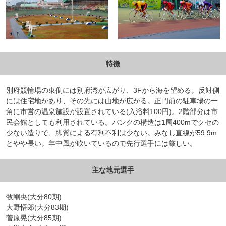
特徴
別府競輪場の東側には別府湾が広がり、3Fから海を望める。反対側
には住宅地があり、その先には山地が広がる。正門前の駐車場の一
角に市営の温泉施設が設置されている(入浴料100円)。2階部分は市
民会館としても利用されている。バンクの構造は1周400mでクセの
少ない造りで、脚質による有利不利は少ない。みなし直線が59.9m
とやや長い。年中風が吹いているので先行選手には厳しい。
主な地元選手
牧剛央(大分80期)
大野悟郎(大分83期)
菅原晃(大分85期)