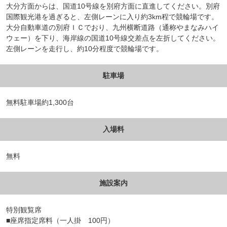
大分方面からは、国道10号線を別府方面に直進してください。別府
国際観光港を過ぎると、左側レーンに入り約3km程で競輪場です。
大分自動車道の別府ＩＣでおり、九州横断道路（通称やまなみハイ
ウェー）を下り、海岸線の国道10号線交差点を左折してください。
左側レーンを走行し、約10分程度で競輪場です。
駐車場
無料駐車場約1,300台
入場料
無料
施設案内
特別観覧席
■座席指定席料（一人掛 100円）