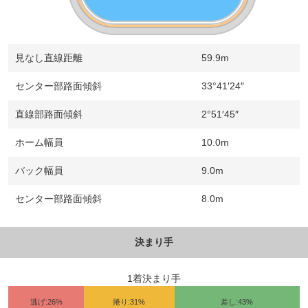
見なし直線距離
59.9m
センター部路面傾斜
33°41′24″
直線部路面傾斜
2°51′45″
ホーム幅員
10.0m
バック幅員
9.0m
センター部路面傾斜
8.0m
決まり手
1着決まり手
逃げ:26%
捲り:31%
差し:43%