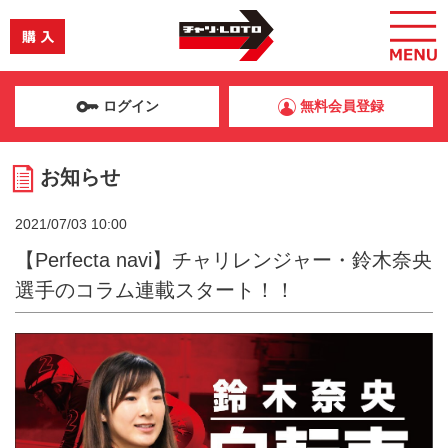
ログイン
無料会員登録
お知らせ
2021/07/03 10:00
【Perfecta navi】チャリレンジャー・鈴木奈央
選手のコラム連載スタート！！