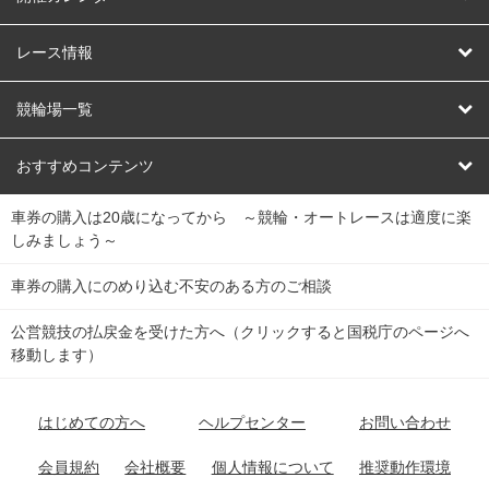
競輪
レース情報
オートレース
レース予想
競輪場一覧
競輪くじ
レース結果
北日本
函館競輪場
青森競輪場
いわき平競輪場
おすすめコンテンツ
車券の購入は20歳になってから ～競輪・オートレースは適度に楽
Dokanto!
キャリーオーバー一覧
関
競輪選手情報
弥彦競輪場
前橋競輪場
取手競輪場
宇都宮競輪場
しみましょう～
東
大宮競輪場
西武園競輪場
京王閣競輪場
立川競輪場
チャリロトプラザ
Perfecta Navi
車券の購入にのめり込む不安のある方のご相談
南
松戸競輪場
千葉競輪場
川崎競輪場
平塚競輪場
公営競技の払戻金を受けた方へ（クリックすると国税庁のページへ
netkeirin
関
移動します）
小田原競輪場
伊東競輪場
静岡競輪場
東
ケイリンガル
中
名古屋競輪場
岐阜競輪場
大垣競輪場
豊橋競輪場
はじめての方へ
ヘルプセンター
お問い合わせ
部
チャリレンジャー
富山競輪場
松阪競輪場
四日市競輪場
会員規約
会社概要
個人情報について
推奨動作環境