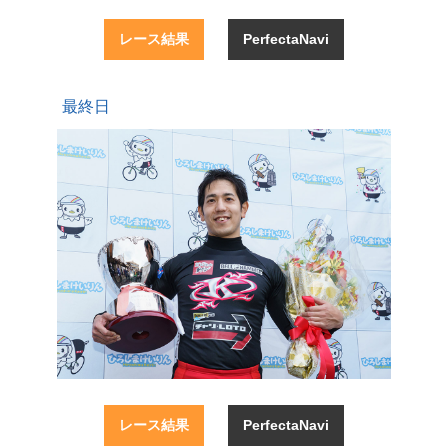
レース結果
PerfectaNavi
最終日
レース結果
PerfectaNavi