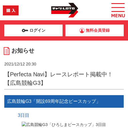
ログイン
無料会員登録
お知らせ
2021/12/12 20:30
【Perfecta Navi】レースレポート掲載中！
【広島競輪G3】
広島競輪G3「開設69周年記念ピースカップ」
3日目