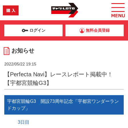
ログイン
無料会員登録
お知らせ
2022/05/22 19:15
【Perfecta Navi】レースレポート掲載中！
【宇都宮競輪G3】
宇都宮競輪G3 開設73周年記念「宇都宮ワンダーラン
ドカップ」
3日目