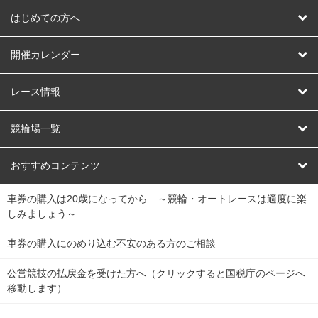
はじめての方へ
はじめての方へ
開催カレンダー
競輪
レース情報
オートレース
レース予想
競輪場一覧
競輪くじ
レース結果
北日本
函館競輪場
青森競輪場
いわき平競輪場
おすすめコンテンツ
車券の購入は20歳になってから ～競輪・オートレースは適度に楽
Dokanto!
キャリーオーバー一覧
関
競輪選手情報
弥彦競輪場
前橋競輪場
取手競輪場
宇都宮競輪場
しみましょう～
東
大宮競輪場
西武園競輪場
京王閣競輪場
立川競輪場
チャリロトプラザ
Perfecta Navi
車券の購入にのめり込む不安のある方のご相談
南
松戸競輪場
千葉競輪場
川崎競輪場
平塚競輪場
公営競技の払戻金を受けた方へ（クリックすると国税庁のページへ
netkeirin
関
移動します）
小田原競輪場
伊東競輪場
静岡競輪場
東
ケイリンガル