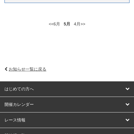
<<6月
5月
4月>>
お知らせ一覧に戻る
はじめての方へ
はじめての方へ
開催カレンダー
競輪
レース情報