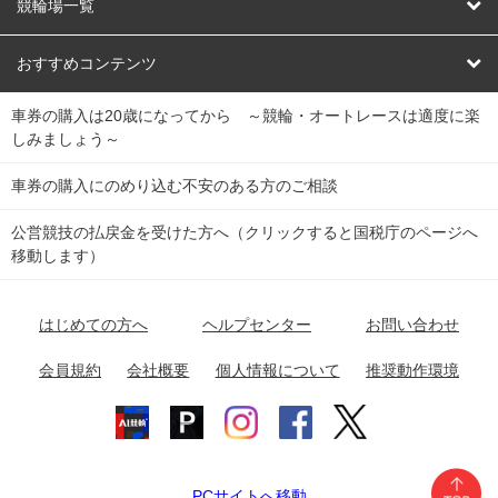
オートレース
レース予想
競輪場一覧
競輪くじ
レース結果
北日本
函館競輪場
青森競輪場
いわき平競輪場
おすすめコンテンツ
車券の購入は20歳になってから ～競輪・オートレースは適度に楽
Dokanto!
キャリーオーバー一覧
関
競輪選手情報
弥彦競輪場
前橋競輪場
取手競輪場
宇都宮競輪場
しみましょう～
東
大宮競輪場
西武園競輪場
京王閣競輪場
立川競輪場
チャリロトプラザ
Perfecta Navi
車券の購入にのめり込む不安のある方のご相談
南
松戸競輪場
千葉競輪場
川崎競輪場
平塚競輪場
公営競技の払戻金を受けた方へ（クリックすると国税庁のページへ
netkeirin
関
移動します）
小田原競輪場
伊東競輪場
静岡競輪場
東
ケイリンガル
中
名古屋競輪場
岐阜競輪場
大垣競輪場
豊橋競輪場
はじめての方へ
ヘルプセンター
お問い合わせ
部
チャリレンジャー
富山競輪場
松阪競輪場
四日市競輪場
会員規約
会社概要
個人情報について
推奨動作環境
競輪場情報
近
福井競輪場
奈良競輪場
向日町競輪場
和歌山競輪場
畿
岸和田競輪場
オートレース場情報
PCサイトへ移動