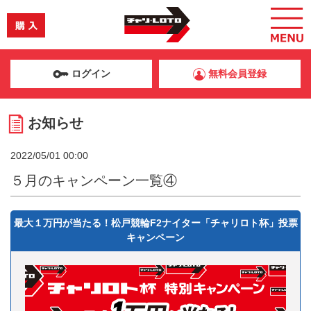
ログイン
無料会員登録
お知らせ
2022/05/01 00:00
５月のキャンペーン一覧④
最大１万円が当たる！松戸競輪F2ナイター「チャリロト杯」投票
キャンペーン