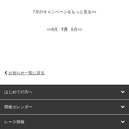
7月のキャンペーンをもっと見る>>
<<8月
7月
6月>>
お知らせ一覧に戻る
はじめての方へ
はじめての方へ
開催カレンダー
競輪
レース情報