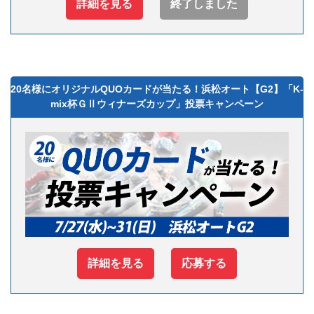
詳細を見る
終了しました
20名様にオリジナルQUOカードが当たる！浜松オート【G2】「K-
mix杯ＧⅡウィナーズカップ」投票キャンペーン
詳細を見る
応募する