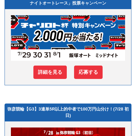
ナイトオートレース」投票キャンペーン
詳細を見る
応募する
弥彦競輪【G3】3連単5R以上的中者で100万円山分け！(7/28 初
日)