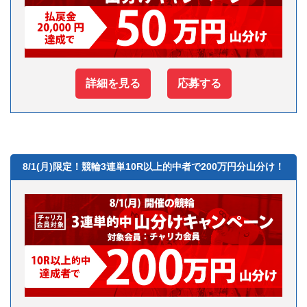
詳細を見る
応募する
8/1(月)限定！競輪3連単10R以上的中者で200万円分山分け！