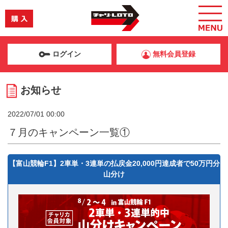
ログイン
無料会員登録
お知らせ
2022/07/01 00:00
７月のキャンペーン一覧①
【富山競輪F1】2車単・3連単の払戻金20,000円達成者で50万円分
山分け