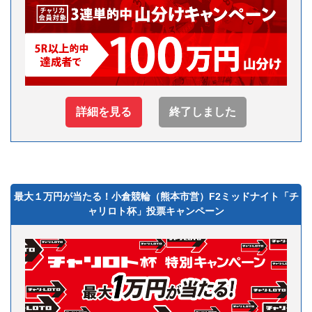
詳細を見る
終了しました
最大１万円が当たる！小倉競輪（熊本市営）F2ミッドナイト「チ
ャリロト杯」投票キャンペーン