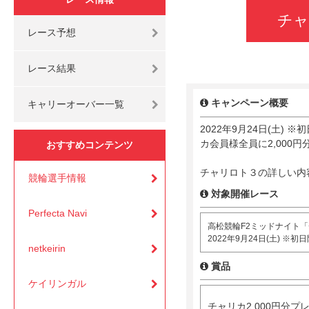
チャ
レース予想
レース結果
キャンペーン概要
キャリーオーバー一覧
2022年9月24日(土
カ会員様全員に2,000
おすすめコンテンツ
チャリロト３の詳しい内
競輪選手情報
対象開催レース
Perfecta Navi
高松競輪F2ミッドナイト
2022年9月24日(土) ※初
netkeirin
賞品
ケイリンガル
チャリカ2,000円分プ