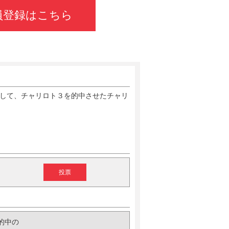
員登録はこちら
きまして、チャリロト３を的中させたチャリ
投票
的中の