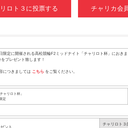
リロト３に投票する
チャリカ会
) ※初日限定に開催される高松競輪F2ミッドナイト「チャリロト杯」にお
円分をプレゼント致します！
容につきましては
こちら
をご覧ください。
「チャリロト杯」
日限定
チャリロト３
レゼント