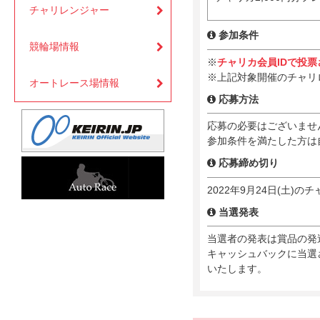
チャリレンジャー
参加条件
競輪場情報
※
チャリカ会員IDで投票
※上記対象開催のチャリ
オートレース場情報
応募方法
応募の必要はございませ
参加条件を満たした方は
応募締め切り
2022年9月24日(土)
当選発表
当選者の発表は賞品の発
キャッシュバックに当選
いたします。