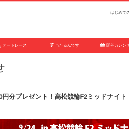
はじめて
オートレース
当たるんです
開催カレン
せ
000円分プレゼント！高松競輪F2ミッドナイ