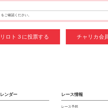
ら
をご確認ください。
リロト３に投票する
チャリカ会
カレンダー
レース情報
レース予想