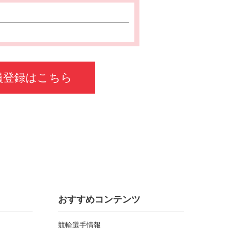
員登録はこちら
おすすめコンテンツ
競輪選手情報