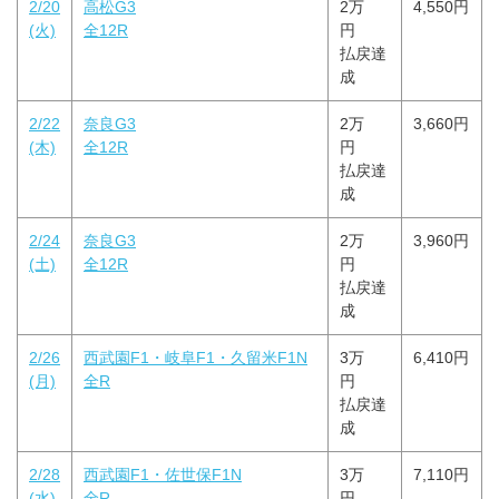
2/20
高松G3
2万
4,550円
(火)
全12R
円
払戻達
成
2/22
奈良G3
2万
3,660円
(木)
全12R
円
払戻達
成
2/24
奈良G3
2万
3,960円
(土)
全12R
円
払戻達
成
2/26
西武園F1・岐阜F1・久留米F1N
3万
6,410円
(月)
全R
円
払戻達
成
2/28
西武園F1・佐世保F1N
3万
7,110円
(水)
全R
円