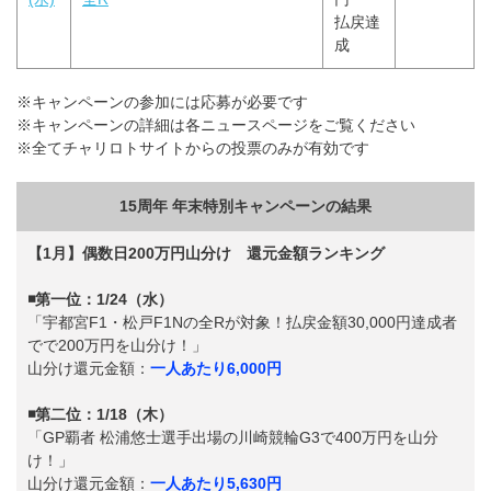
払戻達
成
※キャンペーンの参加には応募が必要です
※キャンペーンの詳細は各ニュースページをご覧ください
※全てチャリロトサイトからの投票のみが有効です
15周年 年末特別キャンペーンの結果
【1月】偶数日200万円山分け 還元金額ランキング
◾️第一位：1/24（水）
「宇都宮F1・松戸F1Nの全Rが対象！払戻金額30,000円達成者
でで200万円を山分け！」
山分け還元金額：
一人あたり6,000円
◾️第二位：1/18（木）
「GP覇者 松浦悠士選手出場の川崎競輪G3で400万円を山分
け！」
山分け還元金額：
一人あたり5,630円