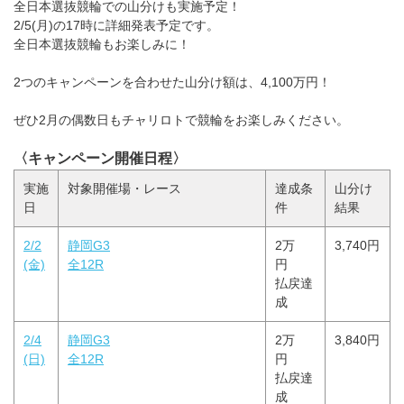
全日本選抜競輪での山分けも実施予定！
2/5(月)の17時に詳細発表予定です。
全日本選抜競輪もお楽しみに！
2つのキャンペーンを合わせた山分け額は、4,100万円！
ぜひ2月の偶数日もチャリロトで競輪をお楽しみください。
〈キャンペーン開催日程〉
実施
対象開催場・レース
達成条
山分け
日
件
結果
2/2
静岡G3
2万
3,740円
(金)
全12R
円
払戻達
成
2/4
静岡G3
2万
3,840円
(日)
全12R
円
払戻達
成