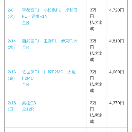
2/6
宇都宮F1・小松島F1・岸和田
3万
4,720円
(火)
F1・豊橋F1N
円
全R
払戻達
成
2/14
西武園F1・玉野F1・伊東F1N
3万
4,810円
(水)
全R
円
払戻達
成
2/16
佐世保F1・川崎F2MD・大垣
3万
4,660円
(金)
F2MD
円
全R
払戻達
成
2/18
高松G3
2万
4,370円
(日)
全12R
円
払戻達
成