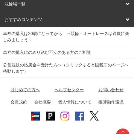
オートレース
レース予想
競輪場一覧
競輪くじ
レース結果
北日本
函館競輪場
青森競輪場
いわき平競輪場
おすすめコンテンツ
車券の購入は20歳になってから ～競輪・オートレースは適度に楽
Dokanto!
キャリーオーバー一覧
関
競輪選手情報
弥彦競輪場
前橋競輪場
取手競輪場
宇都宮競輪場
しみましょう～
東
大宮競輪場
西武園競輪場
京王閣競輪場
立川競輪場
チャリロトプラザ
Perfecta Navi
車券の購入にのめり込む不安のある方のご相談
南
松戸競輪場
千葉競輪場
川崎競輪場
平塚競輪場
公営競技の払戻金を受けた方へ（クリックすると国税庁のページへ
netkeirin
関
移動します）
小田原競輪場
伊東競輪場
静岡競輪場
東
ケイリンガル
中
名古屋競輪場
岐阜競輪場
大垣競輪場
豊橋競輪場
はじめての方へ
ヘルプセンター
お問い合わせ
部
チャリレンジャー
富山競輪場
松阪競輪場
四日市競輪場
会員規約
会社概要
個人情報について
推奨動作環境
競輪場情報
近
福井競輪場
奈良競輪場
向日町競輪場
和歌山競輪場
畿
岸和田競輪場
オートレース場情報