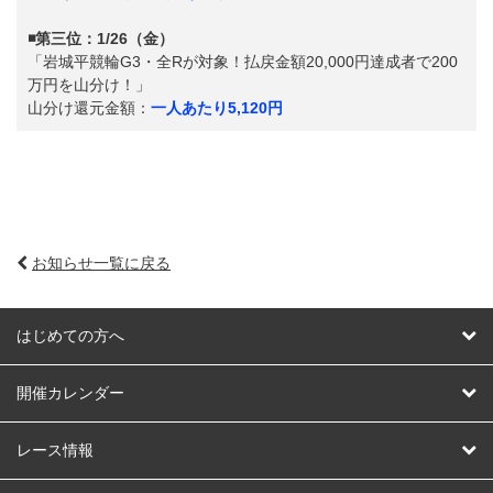
◾️第三位：1/26（金）
「岩城平競輪G3・全Rが対象！払戻金額20,000円達成者で200
万円を山分け！」
山分け還元金額：
一人あたり5,120円
お知らせ一覧に戻る
はじめての方へ
はじめての方へ
開催カレンダー
競輪
レース情報