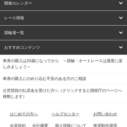
はじめての方へ
開催カレンダー
競輪
レース情報
オートレース
レース予想
競輪場一覧
競輪くじ
レース結果
北日本
函館競輪場
青森競輪場
いわき平競輪場
おすすめコンテンツ
車券の購入は20歳になってから ～競輪・オートレースは適度に楽
Dokanto!
キャリーオーバー一覧
関
競輪選手情報
弥彦競輪場
前橋競輪場
取手競輪場
宇都宮競輪場
しみましょう～
東
大宮競輪場
西武園競輪場
京王閣競輪場
立川競輪場
チャリロトプラザ
Perfecta Navi
車券の購入にのめり込む不安のある方のご相談
南
松戸競輪場
千葉競輪場
川崎競輪場
平塚競輪場
公営競技の払戻金を受けた方へ（クリックすると国税庁のページへ
netkeirin
関
移動します）
小田原競輪場
伊東競輪場
静岡競輪場
東
ケイリンガル
中
名古屋競輪場
岐阜競輪場
大垣競輪場
豊橋競輪場
はじめての方へ
ヘルプセンター
お問い合わせ
部
チャリレンジャー
富山競輪場
松阪競輪場
四日市競輪場
会員規約
会社概要
個人情報について
推奨動作環境