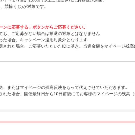
イトより合計1,000円以上ご投票されたお客様が対象。
券、競輪くじ)が対象です。
ーンに応募する」ボタンからご応募ください。
ても、ご応募がない場合は抽選の対象とはなりません
あった場合、キャンペーン適用対象外となります
選された場合、ご応募いただいたIDに基き、当選金額をマイページ残高
送、またはマイページの残高反映をもって代えさせていただきます｡
された場合、開催最終日から10日前後にてお客様のマイページの残高