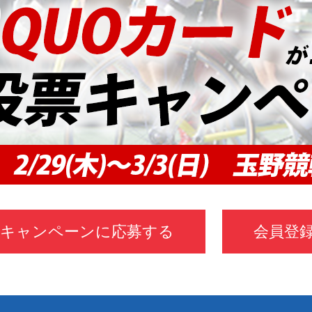
キャンペーンに応募する
会員登