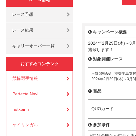
レース予想
レース結果
キャンペーン概要
2024年2月29日(木
キャリーオーバー一覧
施致します！
対象開催レース
おすすめコンテンツ
玉野競輪G3「能登半島支
競輪選手情報
2024年2月29日(木)～3月3
賞品
Perfecta Navi
QUOカード
netkeirin
ケイリンガル
参加条件