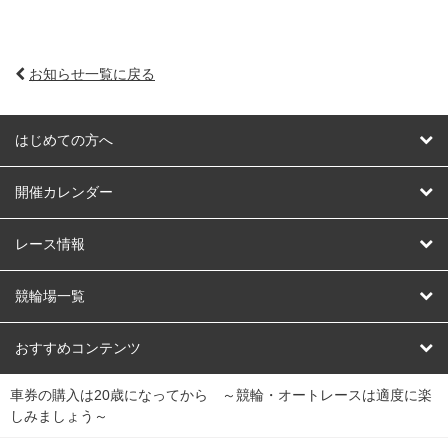
お知らせ一覧に戻る
はじめての方へ
はじめての方へ
開催カレンダー
競輪
レース情報
オートレース
レース予想
競輪場一覧
競輪くじ
レース結果
北日本
函館競輪場
青森競輪場
いわき平競輪場
おすすめコンテンツ
車券の購入は20歳になってから ～競輪・オートレースは適度に楽
Dokanto!
キャリーオーバー一覧
関
競輪選手情報
弥彦競輪場
前橋競輪場
取手競輪場
宇都宮競輪場
しみましょう～
東
大宮競輪場
西武園競輪場
京王閣競輪場
立川競輪場