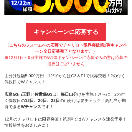
キャンペーンに応募する
（こちらのフォームへの応募でチャリロト限界突破第2弾キャンペ
ーン全日応募完了となります。）
※12月1日～9日実施の第1弾キャンペーンに応募済みの方は応募の
必要はございません
山分け総額5,000万円！12/10からはG3＆F1で限界突破！2の付く
偶数日でWチャンス！
広島G3in玉野
と
佐世保G3
は、
毎日山分け
を実施！さらに、2の付
く偶数日の
12日、20日、22日
の山分けは要チェック！高配当が期
待できる
Wチャンス
です！
12月のチャリロトは限界突破！第3弾ではWチャンスを連発予定！
情報解禁をお楽しみに！