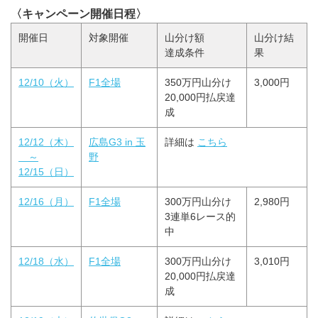
〈キャンペーン開催日程〉
開催日
対象開催
山分け額
山分け結
達成条件
果
12/10（火）
F1全場
350万円山分け
3,000円
20,000円払戻達
成
12/12（木）
広島G3 in 玉
詳細は
こちら
～
野
12/15（日）
12/16（月）
F1全場
300万円山分け
2,980円
3連単6レース的
中
12/18（水）
F1全場
300万円山分け
3,010円
20,000円払戻達
成