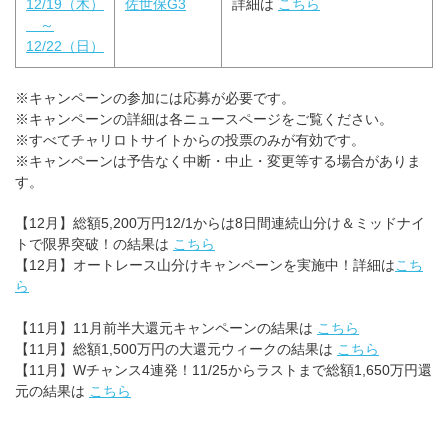
12/19（木）
佐世保G3
詳細は
こちら
～
12/22（日）
※キャンペーンの参加には応募が必要です。
※キャンペーンの詳細は各ニュースページをご覧ください。
※すべてチャリロトサイトからの投票のみが有効です。
※キャンペーンは予告なく中断・中止・変更等する場合がありま
す。
【12月】総額5,200万円12/1からは8日間連続山分け＆ミッドナイ
トで限界突破！の結果は
こちら
【12月】オートレース山分けキャンペーンを実施中！詳細は
こち
ら
【11月】11月前半大還元キャンペーンの結果は
こちら
【11月】総額1,500万円の大還元ウィークの結果は
こちら
【11月】Wチャンス4連発！11/25からラストまで総額1,650万円還
元の結果は
こちら