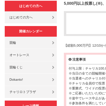
5,000円以上投票し(※)
はじめての方へ
はじめての方へ
開催カレンダー
競輪
【総額5,000万円】12/
オートレース
注意事項
競輪くじ
付与上限：チャリカ100
※当日の全ての競輪開催
※当選者へのチャリカ付
Dokanto!
※チャリカ会員IDで投
※重勝式、ワイドの投票
チャリロトプラザ
※ご応募いただいたID
※途中でレース中止があ
※参加条件を満たしてい
レース情報