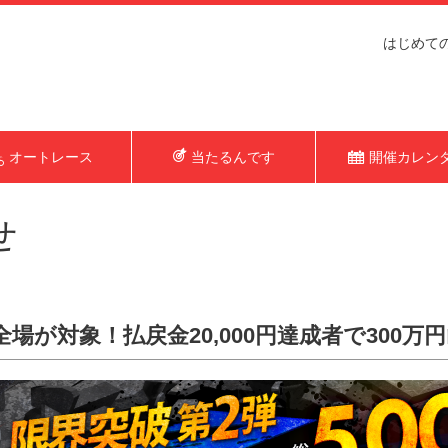
はじめて
オートレース
当たるんです
開催カレン
せ
F1全場が対象！払戻金20,000円達成者で300万