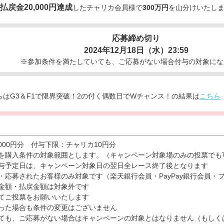
、払戻金20,000円達成
したチャリカ会員様で
300万円
を山分けいたし
応募締め切り
2024年12月18日（水）23:59
※参加条件を満たしていても、ご応募がない場合付与の対象にな
10からはG3＆F1で限界突破！2の付く偶数日でWチャンス！の結果は
こちら
,000円分 付与下限：チャリカ10円分
を購入条件の対象範囲とします。（キャンペーン対象場のみの投票でも
与予定日は、キャンペーン対象日の翌日全レース終了後となります
票・応募されたお客様のみ対象です（楽天銀行会員・PayPay銀行会員
金額・払戻金額は対象外です
にてご投票をお願いいたします
った場合も条件の変更はございません
ても、ご応募がない場合はキャンペーンの対象とはなりません（もしく