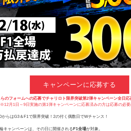
キャンペーンに応募する
ちらのフォームへの応募でチャリロト限界突破第2弾キャンペーン全日応
※12月1日～9日実施の第1弾キャンペーンに応募済みの方は応募の必
2/10からはG3＆F1で限界突破！2の付く偶数日でWチャンス！
の競輪キャンペーンは、その日に開催される
F1全場
が対象。