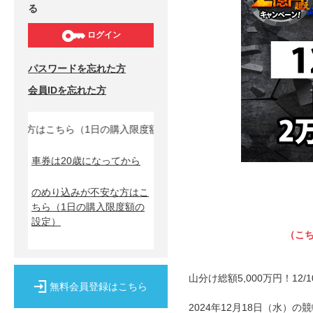
る
ログイン
パスワードを忘れた方
会員IDを忘れた方
な方はこちら（1日の購入限度額の設定）↓
車券は20歳になってから
のめり込みが不安な方はこ
ちら
（1日の購入限度額の
設定）
（こ
山分け総額5,000万円！1
無料会員登録はこちら
2024年12月18日（水）