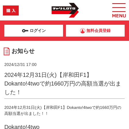
ログイン
無料会員登録
お知らせ
2024/12/31 17:00
2024年12月31日(火)【岸和田F1】
Dokanto!4twoで約1660万円の高額当選が出ま
した！
2024年12月31日(火)【岸和田F1】Dokanto!4twoで約1660万円の
高額当選が出ました！！
Dokanto!4two