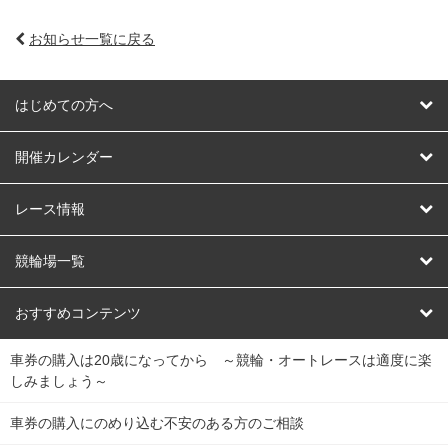
お知らせ一覧に戻る
はじめての方へ
はじめての方へ
開催カレンダー
競輪
レース情報
オートレース
レース予想
競輪場一覧
競輪くじ
レース結果
北日本
函館競輪場
青森競輪場
いわき平競輪場
おすすめコンテンツ
車券の購入は20歳になってから ～競輪・オートレースは適度に楽
Dokanto!
キャリーオーバー一覧
関
競輪選手情報
弥彦競輪場
前橋競輪場
取手競輪場
宇都宮競輪場
しみましょう～
東
大宮競輪場
西武園競輪場
京王閣競輪場
立川競輪場
チャリロトプラザ
Perfecta Navi
車券の購入にのめり込む不安のある方のご相談