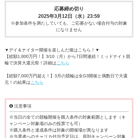
応募締め切り
2025年3月12日（水）23:59
※参加条件を満たしていても、ご応募がない場合付与の対象
になりません
▼デイ＆ナイター開催を楽しんだ後はこちら！▼
【総額1,800万円！】3/10（月）から7日間連続！ミッドナイト競
輪で決算大還元祭！詳細は
こちら
【総額7,000万円超え！】3月の競輪は全G3開催と偶数日で大還
元！の結果は
こちら
注意事項
※当日の全ての競輪開催を購入条件の対象範囲とします（キ
ャンペーン対象場のみの投票でも可）
※購入条件と達成条件は対象の開催場が異なります
※当選者へのチャリカ付与予定日は、原則キャンペーン対象