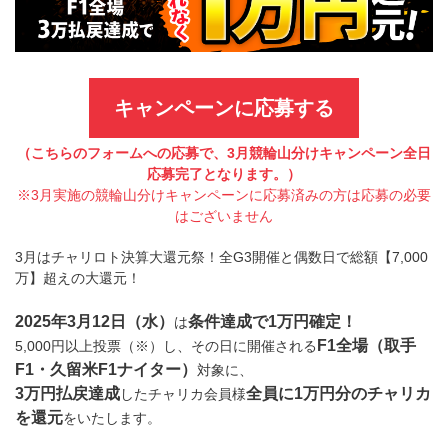
キャンペーンに応募する
（こちらのフォームへの応募で、3月競輪山分けキャンペーン全日
応募完了となります。）
※3月実施の競輪山分けキャンペーンに応募済みの方は応募の必要
はございません
3月はチャリロト決算大還元祭！全G3開催と偶数日で総額【7,000
万】超えの大還元！
2025年3月12日（水）
条件達成で1万円確定！
は
F1全場（取手
5,000円以上投票（※）し、その日に開催される
F1・久留米F1ナイター）
対象に、
3万円払戻達成
全員に1万円分のチャリカ
したチャリカ会員様
を還元
をいたします。