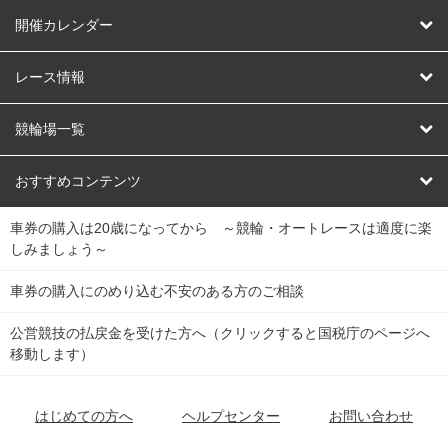
はじめての方へ
開催カレンダー
競輪
レース情報
オートレース
レース予想
競輪場一覧
競輪くじ
レース結果
北日本
函館競輪場
青森競輪場
いわき平競輪場
おすすめコンテンツ
車券の購入は20歳になってから ～競輪・オートレースは適度に楽
Dokanto!
キャリーオーバー一覧
関
競輪選手情報
弥彦競輪場
前橋競輪場
取手競輪場
宇都宮競輪場
しみましょう～
東
大宮競輪場
西武園競輪場
京王閣競輪場
立川競輪場
チャリロトプラザ
Perfecta Navi
車券の購入にのめり込む不安のある方のご相談
南
松戸競輪場
千葉競輪場
川崎競輪場
平塚競輪場
公営競技の払戻金を受けた方へ（クリックすると国税庁のページへ
netkeirin
関
移動します）
小田原競輪場
伊東競輪場
静岡競輪場
東
ケイリンガル
中
名古屋競輪場
岐阜競輪場
大垣競輪場
豊橋競輪場
はじめての方へ
ヘルプセンター
お問い合わせ
部
チャリレンジャー