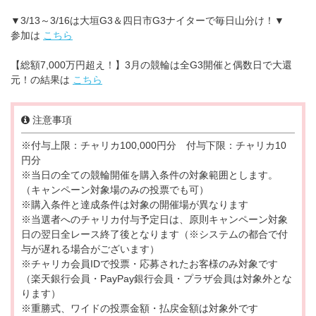
▼3/13～3/16は大垣G3＆四日市G3ナイターで毎日山分け！▼
参加は
こちら
【総額7,000万円超え！】3月の競輪は全G3開催と偶数日で大還
元！の結果は
こちら
注意事項
※付与上限：チャリカ100,000円分 付与下限：チャリカ10
円分
※当日の全ての競輪開催を購入条件の対象範囲とします。
（キャンペーン対象場のみの投票でも可）
※購入条件と達成条件は対象の開催場が異なります
※当選者へのチャリカ付与予定日は、原則キャンペーン対象
日の翌日全レース終了後となります（※システムの都合で付
与が遅れる場合がございます）
※チャリカ会員IDで投票・応募されたお客様のみ対象です
（楽天銀行会員・PayPay銀行会員・プラザ会員は対象外とな
ります）
※重勝式、ワイドの投票金額・払戻金額は対象外です