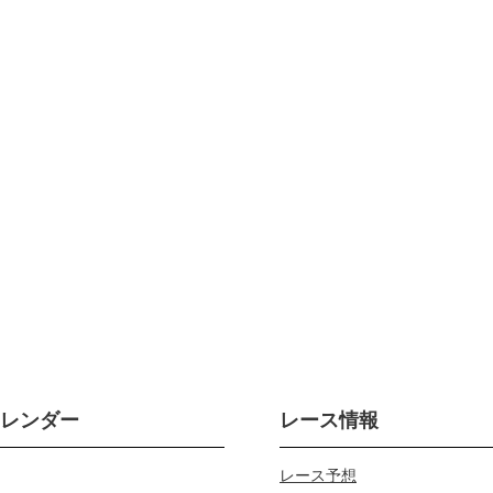
カレンダー
レース情報
レース予想