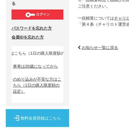
※一括精算時点で残高が3,
る
ご注意ください。
ログイン
一括精算については
チャリ
「第４条（チャリロト運営
パスワードを忘れた方
会員IDを忘れた方
お知らせ一覧に戻る
な方はこちら（1日の購入限度額の設定）↓
車券は20歳になってから
のめり込みが不安な方はこ
ちら
（1日の購入限度額の
設定）
無料会員登録はこちら