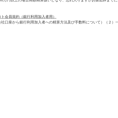
000万円以上の場合高額精算扱いとなり、恐れ入りますがお振込みまでに
ロト会員規約（銀行利用加入者用）
会社口座から銀行利用加入者への精算方法及び手数料について）（２）