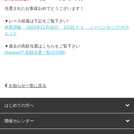
当選されたお客様おめでとうございます！
▼レース経過は下記をご覧下さい!
伊東競輪 2025年11月30日 2日目 Ｆ１ ジャパンカップ×ＨＰ
ＣＪＣ
▼過去の高額当選はこちらをご覧下さい
Dokanto!7 高額当選一覧(日付順)
お知らせ一覧に戻る
はじめての方へ
はじめての方へ
開催カレンダー