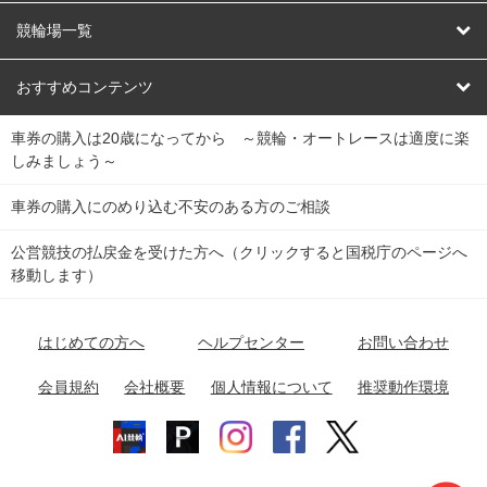
オートレース
レース予想
競輪場一覧
競輪くじ
レース結果
北日本
函館競輪場
青森競輪場
いわき平競輪場
おすすめコンテンツ
車券の購入は20歳になってから ～競輪・オートレースは適度に楽
Dokanto!
キャリーオーバー一覧
関
競輪選手情報
弥彦競輪場
前橋競輪場
取手競輪場
宇都宮競輪場
しみましょう～
東
大宮競輪場
西武園競輪場
京王閣競輪場
立川競輪場
チャリロトプラザ
Perfecta Navi
車券の購入にのめり込む不安のある方のご相談
南
松戸競輪場
千葉競輪場
川崎競輪場
平塚競輪場
公営競技の払戻金を受けた方へ（クリックすると国税庁のページへ
netkeirin
関
移動します）
小田原競輪場
伊東競輪場
静岡競輪場
東
ケイリンガル
中
名古屋競輪場
岐阜競輪場
大垣競輪場
豊橋競輪場
はじめての方へ
ヘルプセンター
お問い合わせ
部
チャリレンジャー
富山競輪場
松阪競輪場
四日市競輪場
会員規約
会社概要
個人情報について
推奨動作環境
競輪場情報
近
福井競輪場
奈良競輪場
向日町競輪場
和歌山競輪場
畿
岸和田競輪場
オートレース場情報