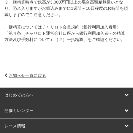
※一括精算時点で残高が3,000万円以上の場合高額精算扱いとな
り、恐れ入りますがお振込みまでに1週間～10日程度のお時間を頂
戴しますのでご注意ください。
一括精算については
チャリロト会員規約（銀行利用加入者用）
「第４条（チャリロト運営会社口座から銀行利用加入者への精算
方法及び手数料について）（２）一括精算」をご確認ください。
お知らせ一覧に戻る
はじめての方へ
はじめての方へ
開催カレンダー
競輪
レース情報