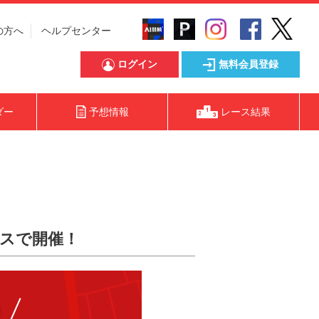
の方へ
ヘルプセンター
ログイン
無料会員登録
ダー
予想情報
レース結果
スで開催！