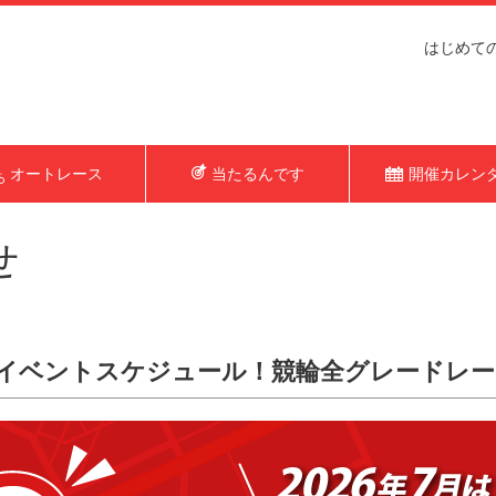
はじめて
オートレース
当たるんです
開催カレン
せ
ンイベントスケジュール！競輪全グレードレー