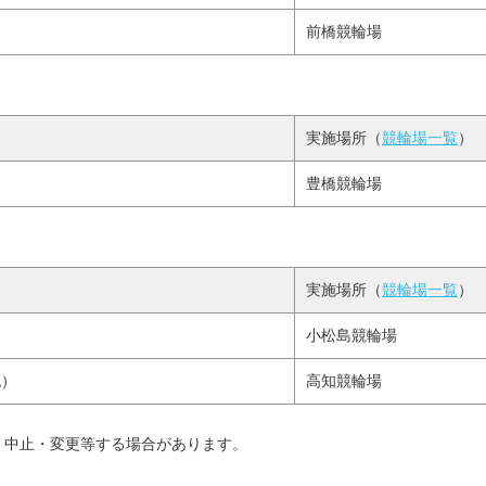
前橋競輪場
実施場所（
競輪場一覧
）
豊橋競輪場
実施場所（
競輪場一覧
）
小松島競輪場
祝）
高知競輪場
・中止・変更等する場合があります。