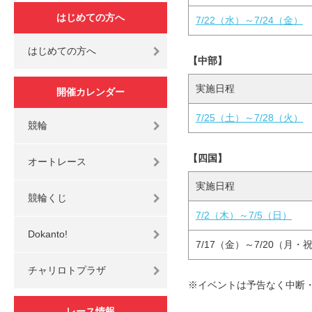
はじめての方へ
7/22（水）～7/24（金）
はじめての方へ
【中部】
実施日程
開催カレンダー
7/25（土）～7/28（火）
競輪
【四国】
オートレース
実施日程
競輪くじ
7/2（木）～7/5（日）
Dokanto!
7/17（金）～7/20（月・
チャリロトプラザ
※イベントは予告なく中断
レース情報