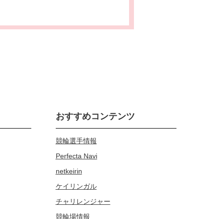
おすすめコンテンツ
競輪選手情報
Perfecta Navi
netkeirin
ケイリンガル
チャリレンジャー
競輪場情報