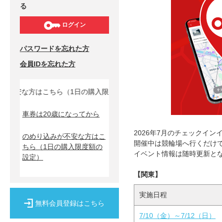
る
ログイン
パスワードを忘れた方
会員IDを忘れた方
不安な方はこちら（1日の購入限度額の設定）↓
車券は20歳になってから
2026年7月のチェックイ
のめり込みが不安な方はこ
開催中は競輪場へ行くだけ
ちら
（1日の購入限度額の
イベント情報は随時更新と
設定）
【関東】
実施日程
無料会員登録はこちら
7/10（金）～7/12（日）