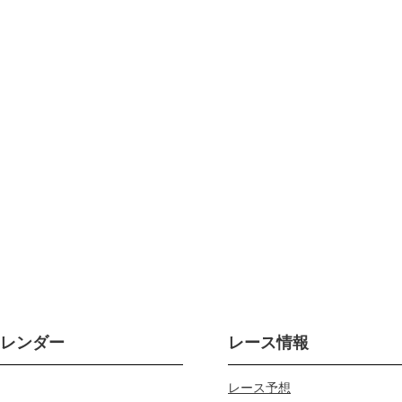
カレンダー
レース情報
レース予想