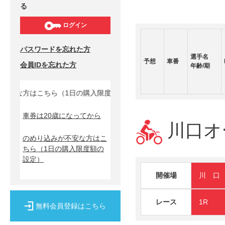
る
ログイン
パスワードを忘れた方
選手名
予想
車番
会員IDを忘れた方
年齢/期
安な方はこちら（1日の購入限度額の設定）↓
車券は20歳になってから
川口オー
のめり込みが不安な方はこ
ちら
（1日の購入限度額の
設定）
開催場
川 口
レース
1R
無料会員登録はこちら