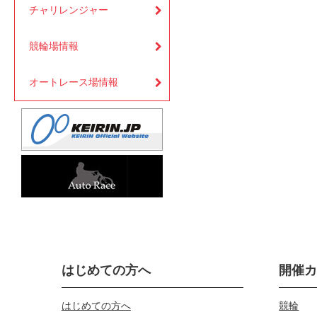
チャリレンジャー
競輪場情報
オートレース場情報
はじめての方へ
開催
はじめての方へ
競輪