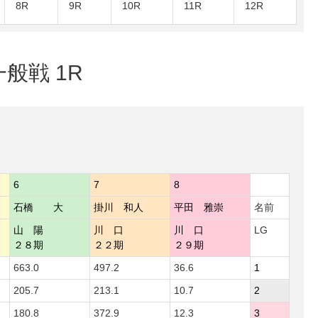
8R
9R
10R
11R
12R
一般戦 1R
6
7
8
石橋 大
掛川 和人
平田 雅崇
名前
山 陽
川 口
川 口
LG
２８期
２２期
２９期
663.0
497.2
36.6
1
205.7
213.1
10.7
2
180.8
372.9
12.3
3