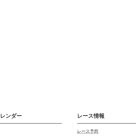
カレンダー
レース情報
レース予想