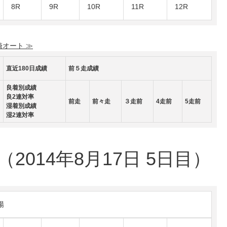
8R
9R
10R
11R
12R
崎オート ≫
直近180日成績
前５走成績
良着別成績
良2連対率
前走
前々走
３走前
4走前
5走前
湿着別成績
湿2連対率
014年8月17日 5日目）
陽