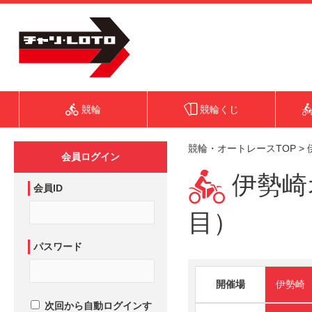
競輪
競輪くじ
競輪・オートレースTOP
>
会員ログイン
伊勢崎オ
会員ID
目）
パスワード
開催場
伊勢崎
次回から自動ログインす