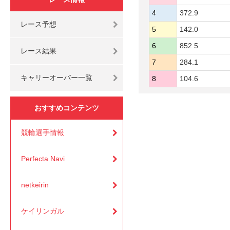
4
372.9
レース予想
5
142.0
6
852.5
レース結果
7
284.1
キャリーオーバー一覧
8
104.6
おすすめコンテンツ
競輪選手情報
Perfecta Navi
netkeirin
ケイリンガル