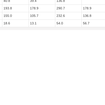
40.8
39.4
136.8
193.8
178.9
290.7
178.9
155.0
105.7
232.6
136.8
18.6
13.1
54.0
56.7