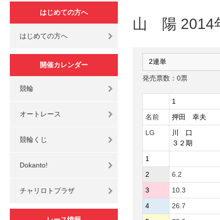
はじめての方へ
山 陽 2014
はじめての方へ
開催カレンダー
発売票数：0票
競輪
1
オートレース
名前
押田 幸夫
LG
川 口
競輪くじ
３２期
1
Dokanto!
2
6.2
3
10.3
チャリロトプラザ
4
26.7
レース情報