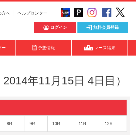
の方へ
ヘルプセンター
ログイン
無料会員登録
ダー
予想情報
レース結果
014年11月15日 4日目）
8R
9R
10R
11R
12R