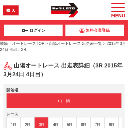
ログイン
無料会員登録
競輪・オートレースTOP
>
山陽オートレース 出走表一覧
>
2015年3月
24日 4日目 3R
山陽オートレース 出走表詳細（3R 2015年
3月24日 4日目）
開催場
山 陽
レース
1R
2R
3R
4R
5R
6R
7R
8R
9R