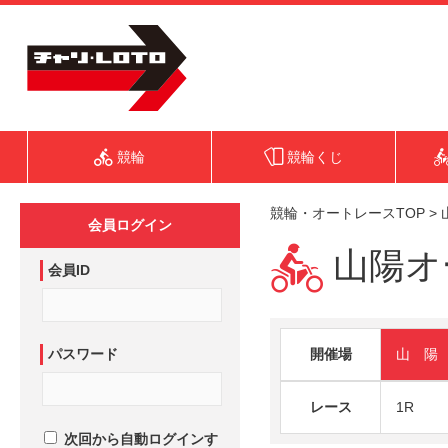
競輪
競輪くじ
競輪・オートレースTOP
>
会員ログイン
山陽オー
会員ID
パスワード
開催場
山 陽
レース
1R
次回から自動ログインす