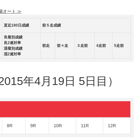
 陽オート ≫
直近180日成績
前５走成績
良着別成績
良2連対率
前走
前々走
３走前
4走前
5走前
湿着別成績
湿2連対率
15年4月19日 5日目）
8R
9R
10R
11R
12R