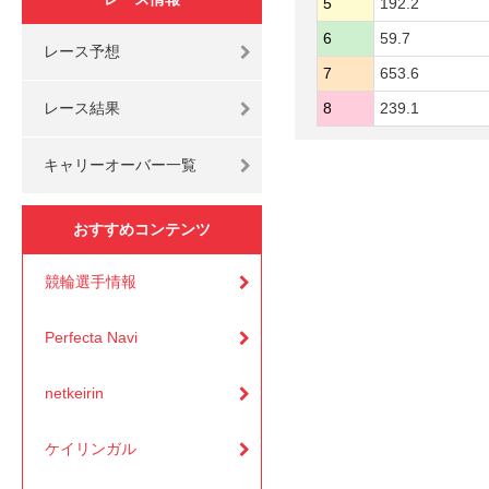
5
192.2
6
59.7
レース予想
7
653.6
レース結果
8
239.1
キャリーオーバー一覧
おすすめコンテンツ
競輪選手情報
Perfecta Navi
netkeirin
ケイリンガル