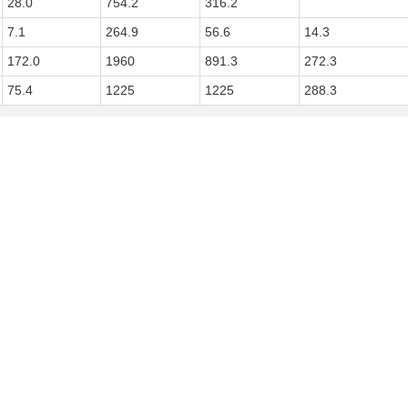
28.0
754.2
316.2
7.1
264.9
56.6
14.3
172.0
1960
891.3
272.3
75.4
1225
1225
288.3