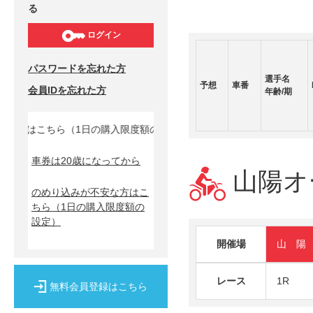
る
ログイン
パスワードを忘れた方
選手名
予想
車番
会員IDを忘れた方
年齢/期
方はこちら（1日の購入限度額の設定）↓
車券は20歳になってから
山陽オー
のめり込みが不安な方はこ
ちら
（1日の購入限度額の
設定）
開催場
山 陽
レース
1R
無料会員登録はこちら