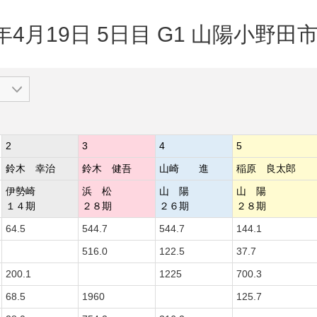
5年4月19日 5日目 G1 山陽小野田市
2
3
4
5
鈴木 幸治
鈴木 健吾
山崎 進
稲原 良太郎
伊勢崎
浜 松
山 陽
山 陽
１４期
２８期
２６期
２８期
64.5
544.7
544.7
144.1
516.0
122.5
37.7
200.1
1225
700.3
68.5
1960
125.7