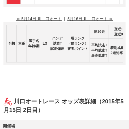
≪ 5月14日 川 口オート
|
5月16日 川 口オート ≫
直近10
良10走
直近90
ハンデ
現ランク
選手名
予想
車番
LG
試走T
（前ランク）
平均試走T
年齢/期
着別成績 
試走偏差
審査ポイント
平均競走T
2連対率 
最高競走T
川口オートレース オッズ表詳細（2015年5
月15日 2日目）
開催場