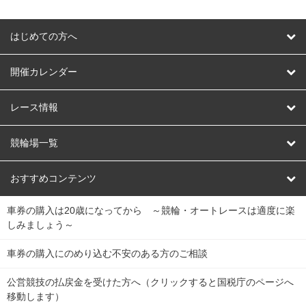
はじめての方へ
はじめての方へ
開催カレンダー
競輪
レース情報
オートレース
レース予想
競輪場一覧
競輪くじ
レース結果
北日本
函館競輪場
青森競輪場
いわき平競輪場
おすすめコンテンツ
車券の購入は20歳になってから ～競輪・オートレースは適度に楽
Dokanto!
キャリーオーバー一覧
関
競輪選手情報
弥彦競輪場
前橋競輪場
取手競輪場
宇都宮競輪場
しみましょう～
東
大宮競輪場
西武園競輪場
京王閣競輪場
立川競輪場
チャリロトプラザ
Perfecta Navi
車券の購入にのめり込む不安のある方のご相談
南
松戸競輪場
千葉競輪場
川崎競輪場
平塚競輪場
公営競技の払戻金を受けた方へ（クリックすると国税庁のページへ
netkeirin
関
移動します）
小田原競輪場
伊東競輪場
静岡競輪場
東