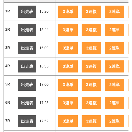
出走表
3連単
3連複
2連単
1R
15:20
出走表
3連単
3連複
2連単
2R
15:44
出走表
3連単
3連複
2連単
3R
16:09
出走表
3連単
3連複
2連単
4R
16:35
出走表
3連単
3連複
2連単
5R
17:00
出走表
3連単
3連複
2連単
6R
17:25
出走表
3連単
3連複
2連単
7R
17:52