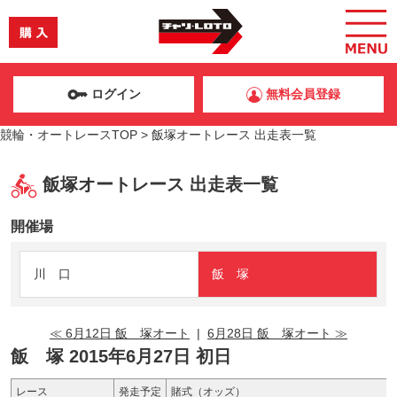
ログイン
無料会員登録
競輪・オートレースTOP
>
飯塚オートレース 出走表一覧
飯塚オートレース 出走表一覧
開催場
川 口
飯 塚
≪ 6月12日 飯 塚オート
|
6月28日 飯 塚オート ≫
飯 塚 2015年6月27日 初日
レース
発走予定
賭式（オッズ）