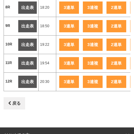
出走表
3連単
3連複
2連単
8R
18:20
出走表
3連単
3連複
2連単
9R
18:50
出走表
3連単
3連複
2連単
10R
19:22
出走表
3連単
3連複
2連単
11R
19:54
出走表
3連単
3連複
2連単
12R
20:30
戻る