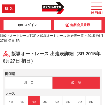
ログイン
無料会員登録
競輪・オートレースTOP
>
飯塚オートレース 出走表一覧
>
2015年6月
27日 初日 3R
飯塚オートレース 出走表詳細（3R 2015年
6月27日 初日）
開催場
川 口
飯 塚
レース
1R
2R
3R
4R
5R
6R
7R
8R
9R