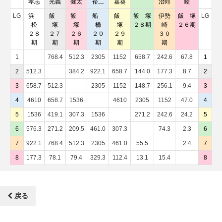
孝志
光義
健太
裕二
嘉葵
治郎
睦
LG
浜
飯
飯
船
飯
飯 塚
伊勢
飯 塚
LG
松
塚
塚
橋
塚
２８期
崎
２６期
２８
２７
２６
２０
２９
３０
期
期
期
期
期
期
1
768.4
512.3
2305
1152
658.7
242.6
67.8
1
2
512.3
384.2
922.1
658.7
144.0
177.3
8.7
2
3
658.7
512.3
2305
1152
148.7
256.1
9.4
3
4
4610
658.7
1536
4610
2305
1152
47.0
4
5
1536
419.1
307.3
1536
271.2
242.6
24.2
5
6
576.3
271.2
209.5
461.0
307.3
74.3
2.3
6
7
922.1
768.4
512.3
2305
461.0
55.5
2.4
7
8
177.3
78.1
79.4
329.3
112.4
13.1
15.4
8
戻る