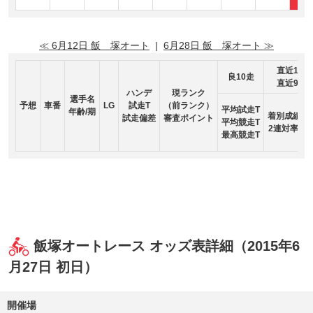
≪ 6月12日 飯 塚オート
|
6月28日 飯 塚オート ≫
直近10
良10走
直近90
ハンデ
現ランク
選手名
予想
車番
LG
試走T
（前ランク）
平均試走T
年齢/期
着別成績 
試走偏差
審査ポイント
平均競走T
2連対率 
最高競走T
飯塚オートレース オッズ表詳細（2015年6
月27日 初日）
開催場