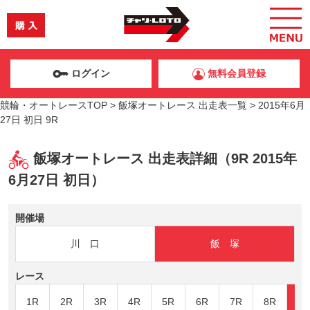
ログイン
無料会員登録
競輪・オートレースTOP
>
飯塚オートレース 出走表一覧
>
2015年6月
27日 初日 9R
飯塚オートレース 出走表詳細（9R 2015年
6月27日 初日）
開催場
川 口
飯 塚
レース
1R
2R
3R
4R
5R
6R
7R
8R
9R