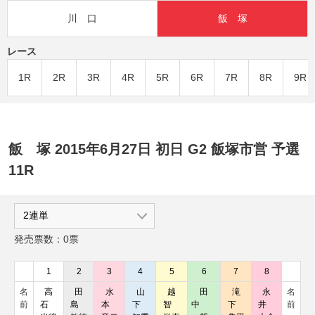
川 口
飯 塚
レース
1R
2R
3R
4R
5R
6R
7R
8R
9R
飯 塚 2015年6月27日 初日 G2 飯塚市営 予選
11R
発売票数：0票
1
2
3
4
5
6
7
8
名
高
田
水
山
越
田
滝
永
名
前
石
島
本
下
智
中
下
井
前