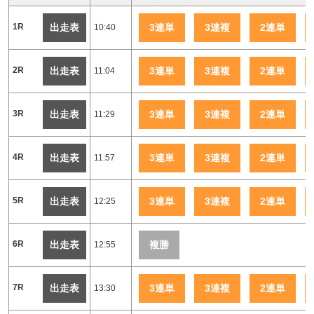
出走表
3連単
3連複
2連単
1R
10:40
出走表
3連単
3連複
2連単
2R
11:04
出走表
3連単
3連複
2連単
3R
11:29
出走表
3連単
3連複
2連単
4R
11:57
出走表
3連単
3連複
2連単
5R
12:25
出走表
複勝
6R
12:55
出走表
3連単
3連複
2連単
7R
13:30