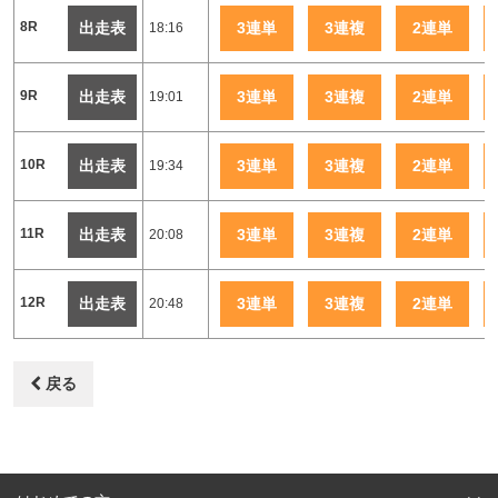
出走表
3連単
3連複
2連単
8R
18:16
出走表
3連単
3連複
2連単
9R
19:01
出走表
3連単
3連複
2連単
10R
19:34
出走表
3連単
3連複
2連単
11R
20:08
出走表
3連単
3連複
2連単
12R
20:48
戻る