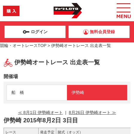
ログイン
無料会員登録
競輪・オートレースTOP
>
伊勢崎オートレース 出走表一覧
伊勢崎オートレース 出走表一覧
開催場
船 橋
伊勢崎
≪ 8月1日 伊勢崎オート
|
8月26日 伊勢崎オート ≫
伊勢崎 2015年8月2日 3日目
レース
発走予定
賭式（オッズ）