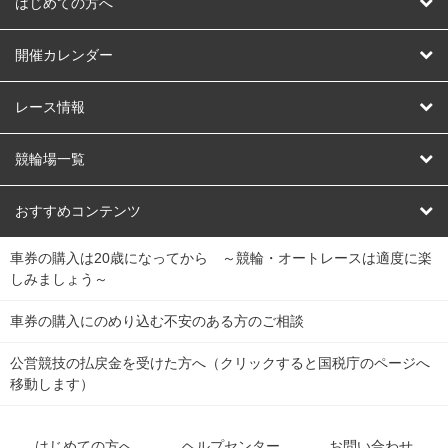
はじめての方へ
はじめての方へ
開催カレンダー
競輪
レース情報
オートレース
レース予想
競輪場一覧
競輪くじ
レース結果
北日本
函館競輪場
青森競輪場
いわき平競輪場
おすすめコンテンツ
車券の購入は20歳になってから ～競輪・オートレースは適度に楽
Dokanto!
キャリーオーバー一覧
関
競輪選手情報
弥彦競輪場
前橋競輪場
取手競輪場
宇都宮競輪場
しみましょう～
東
大宮競輪場
西武園競輪場
京王閣競輪場
立川競輪場
チャリロトプラザ
Perfecta Navi
車券の購入にのめり込む不安のある方のご相談
南
松戸競輪場
千葉競輪場
川崎競輪場
平塚競輪場
公営競技の払戻金を受けた方へ（クリックすると国税庁のページへ
netkeirin
関
移動します）
小田原競輪場
伊東競輪場
静岡競輪場
東
ケイリンガル
中
名古屋競輪場
岐阜競輪場
大垣競輪場
豊橋競輪場
はじめての方へ
ヘルプセンター
お問い合わせ