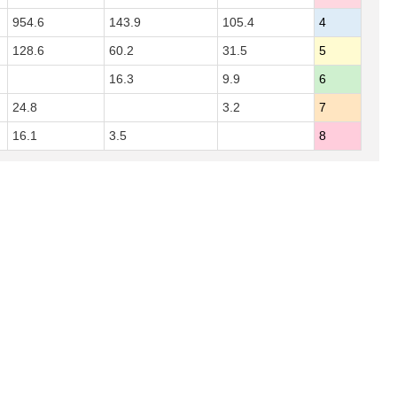
954.6
143.9
105.4
4
128.6
60.2
31.5
5
16.3
9.9
6
24.8
3.2
7
16.1
3.5
8