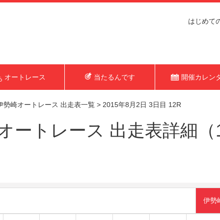
はじめて
オートレース
当たるんです
開催カレン
伊勢崎オートレース 出走表一覧
>
2015年8月2日 3日目 12R
ートレース 出走表詳細（12R
伊勢