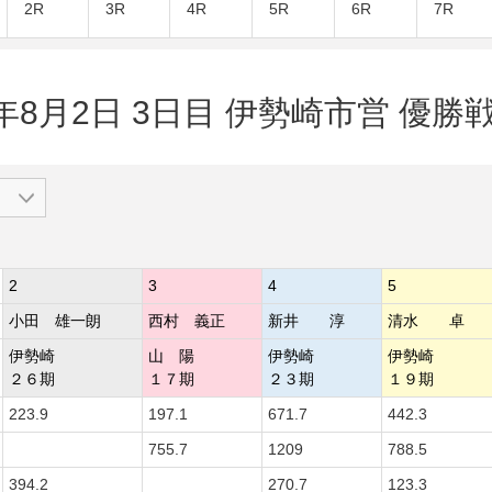
2R
3R
4R
5R
6R
7R
5年8月2日 3日目 伊勢崎市営 優勝戦
2
3
4
5
小田 雄一朗
西村 義正
新井 淳
清水 卓
伊勢崎
山 陽
伊勢崎
伊勢崎
２６期
１７期
２３期
１９期
223.9
197.1
671.7
442.3
755.7
1209
788.5
394.2
270.7
123.3