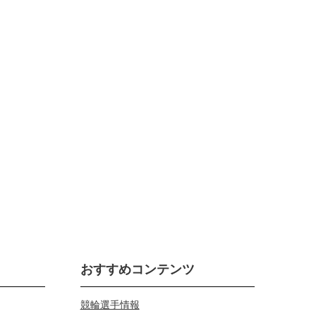
おすすめコンテンツ
競輪選手情報