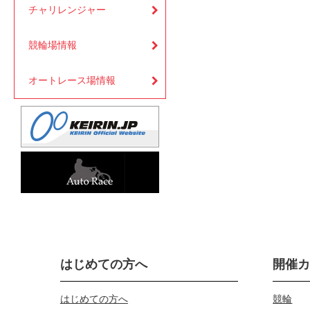
チャリレンジャー
競輪場情報
オートレース場情報
はじめての方へ
開催
はじめての方へ
競輪