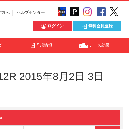
の方へ
ヘルプセンター
ログイン
無料会員登録
ダー
予想情報
レース結果
 2015年8月2日 3日
崎