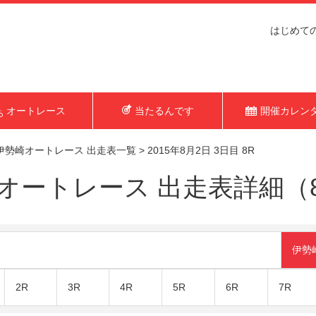
はじめて
オートレース
当たるんです
開催カレン
伊勢崎オートレース 出走表一覧
>
2015年8月2日 3日目 8R
ートレース 出走表詳細（8R 
伊勢
2R
3R
4R
5R
6R
7R