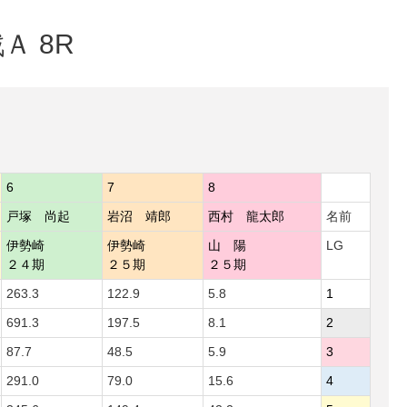
Ａ 8R
6
7
8
戸塚 尚起
岩沼 靖郎
西村 龍太郎
名前
伊勢崎
伊勢崎
山 陽
LG
２４期
２５期
２５期
263.3
122.9
5.8
1
691.3
197.5
8.1
2
87.7
48.5
5.9
3
291.0
79.0
15.6
4