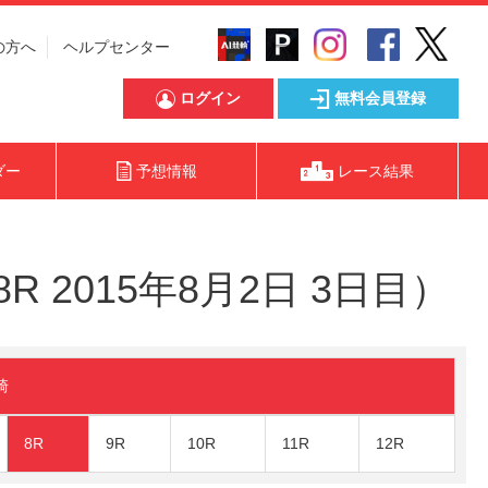
の方へ
ヘルプセンター
ログイン
無料会員登録
ダー
予想情報
レース結果
2015年8月2日 3日目）
崎
8R
9R
10R
11R
12R