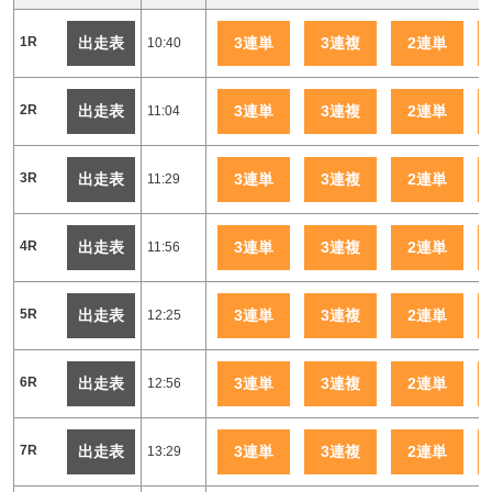
出走表
3連単
3連複
2連単
1R
10:40
出走表
3連単
3連複
2連単
2R
11:04
出走表
3連単
3連複
2連単
3R
11:29
出走表
3連単
3連複
2連単
4R
11:56
出走表
3連単
3連複
2連単
5R
12:25
出走表
3連単
3連複
2連単
6R
12:56
出走表
3連単
3連複
2連単
7R
13:29